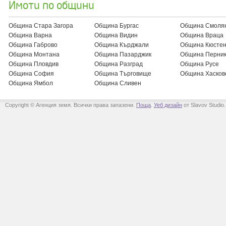
Имоти по общини
Община Стара Загора
Община Бургас
Община Смоля
Община Варна
Община Видин
Община Враца
Община Габрово
Община Кърджали
Община Кюсте
Община Монтана
Община Пазарджик
Община Перни
Община Пловдив
Община Разград
Община Русе
Община София
Община Търговище
Община Хасков
Община Ямбол
Община Сливен
Copyright © Агенция земя. Всички права запазени.
Поща
.
Уеб дизайн
от Slavov Studio.