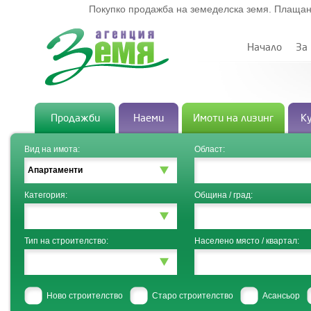
Покупко продажба на земеделска земя. Плащан
Начало
За
Продажби
Наеми
Имоти на лизинг
К
Вид на имота:
Област:
Апартаменти
Категория:
Община / град:
Тип на строителство:
Населено място / квартал:
Ново строителство
Старо строителство
Асансьор