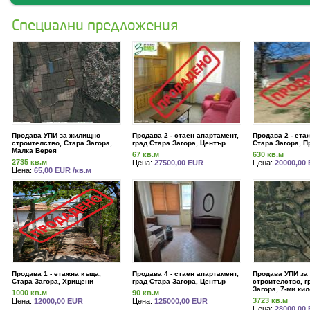
Специални предложения
Продава УПИ за жилищно
Продава 2 - стаен апартамент,
Продава 2 - ета
строителство, Стара Загора,
град Стара Загора, Център
Стара Загора, 
Малка Верея
67 кв.м
630 кв.м
2735 кв.м
Цена:
27500,00 EUR
Цена:
20000,00
Цена:
65,00 EUR /кв.м
Продава 1 - етажна къща,
Продава 4 - стаен апартамент,
Продава УПИ за
Стара Загора, Хрищени
град Стара Загора, Център
строителство, г
Загора, 7-ми ки
1000 кв.м
90 кв.м
3723 кв.м
Цена:
12000,00 EUR
Цена:
125000,00 EUR
Цена:
28000,00