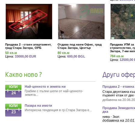
Продава 2 - стаен апартамент,
Отдава под наем Офис, град
Продава УПИ за
град Стара Загора, ОРБ
Стара Загора, Център
строителство, г
Загора, 7-ми ки
50 кв.м
80 кв.м
784 кв.м
Цена:
33000,00 EUR
Цена:
600,00 BGL
Цена:
12500,00
Какво ново ?
Други офе
ЮЛИ
Най-ценното е земята ни
Продава 2 - етажна
Грабим с пълни шепи от най-ценното-
Стара двуетажна къщ
24
земята...
първият етаж от две с
добавена на 20.06.20
ЮЛИ
Пазара на имоти
Продава Земеделска
Интересна тенденция в гр.Стара Загора е...
23
дка
нива - 3кат.
добавена на 10.01.