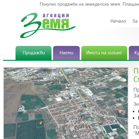
Покупко продажба на земеделска земя. Плащан
Начало
За
Продажби
Наеми
Имоти на лизинг
К
П
С
Пр
За
Зе
По
"М