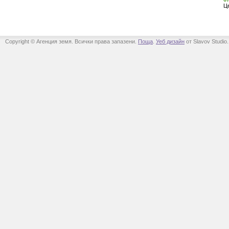
Ц
Copyright © Агенция земя. Всички права запазени.
Поща
.
Уеб дизайн
от Slavov Studio.