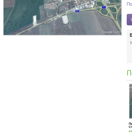
По
Т
П
Пр
Ст
6