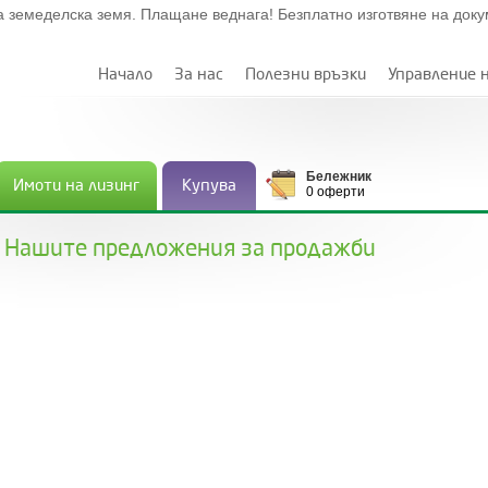
а земеделска земя. Плащане веднага! Безплатно изготвяне на док
Начало
За нас
Полезни връзки
Управление 
Бележник
Имоти на лизинг
Купува
0 оферти
Нашите предложения за продажби