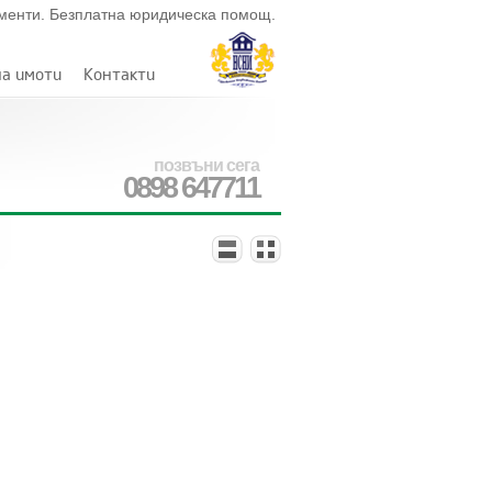
ументи. Безплатна юридическа помощ.
на имоти
Контакти
позвъни сега
0898 647711