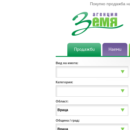
Покупко продажба н
Продажби
Наеми
Вид на имота:
Категория:
Област:
Враца
Община / град:
Враца