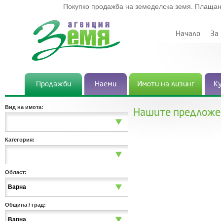
Покупко продажба на земеделска земя. Плащан
Начало
За
Продажби
Наеми
Имоти на лизинг
К
Вид на имота:
Нашите предложе
Категория:
Област:
Варна
Община / град:
Варна