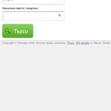
Населено място / квартал:
Copyright © Агенция земя. Всички права запазени.
Поща
.
Уеб дизайн
от Slavov Studio.