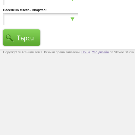
Населено място / квартал:
Copyright © Агенция земя. Всички права запазени.
Поща
.
Уеб дизайн
от Slavov Studio.