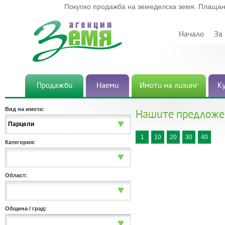
Покупко продажба на земеделска земя. Плащан
Начало
За
Продажби
Наеми
Имоти на лизинг
К
Вид на имота:
Нашите предложе
Парцели
1
10
20
30
40
Категория:
Област:
Община / град: