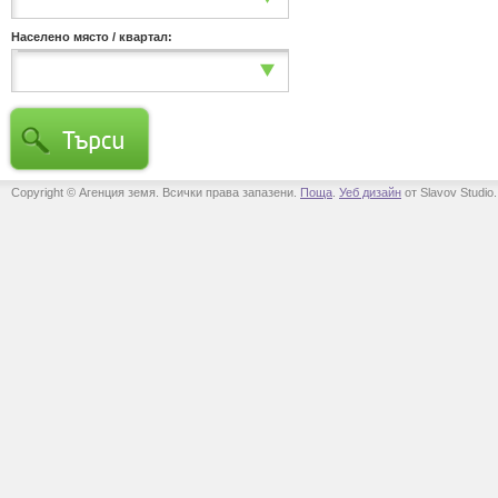
Населено място / квартал:
Copyright © Агенция земя. Всички права запазени.
Поща
.
Уеб дизайн
от Slavov Studio.