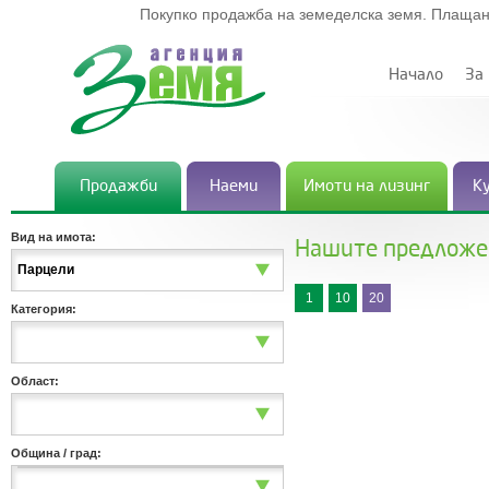
Покупко продажба на земеделска земя. Плащан
Начало
За
Продажби
Наеми
Имоти на лизинг
К
Вид на имота:
Нашите предложе
Парцели
1
10
20
Категория:
Област:
Община / град: