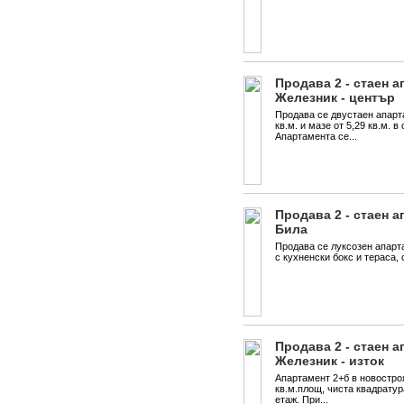
Продава 2 - стаен а
Железник - център
Продава се двустаен апарта
кв.м. и мазе от 5,29 кв.м. 
Апартамента се...
Продава 2 - стаен а
Била
Продава се луксозен апарт
с кухненски бокс и тераса, 
Продава 2 - стаен а
Железник - изток
Апартамент 2+б в новостроя
кв.м.площ, чиста квадратур
етаж. При...