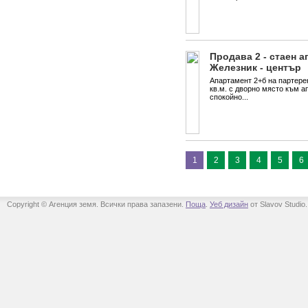
Продава 2 - стаен а
Железник - център
Апартамент 2+б на партерен
кв.м. с дворно място към а
спокойно...
1
2
3
4
5
6
Copyright © Агенция земя. Всички права запазени.
Поща
.
Уеб дизайн
от Slavov Studio.