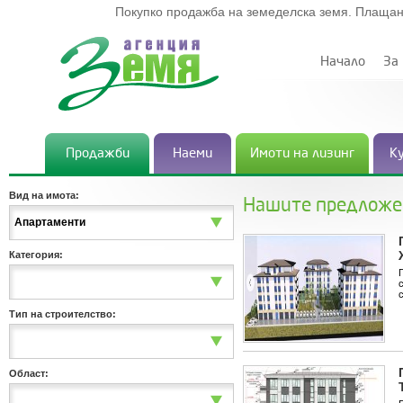
Покупко продажба на земеделска земя. Плащан
Начало
За
Продажби
Наеми
Имоти на лизинг
К
Вид на имота:
Нашите предложе
Апартаменти
Категория:
Тип на строителство:
Област: