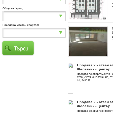
е
Община / град:
Населено място / квартал:
Продава 2 - стаен а
Железник - център
Продава се апартамент в н
етаж,източно изложение, от
61,65 кв.м.,...
Продава 2 - стаен а
Железник - център
Продава се двустаен прос