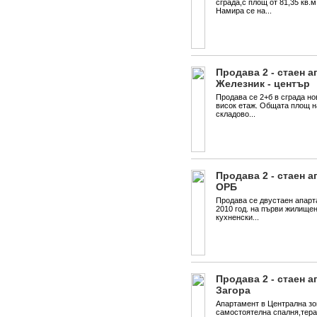
сграда,с площ от 81,35 кв.м.
Намира се на...
Продава 2 - стаен а
Железник - център
Продава се 2+б в сграда но
висок етаж. Общата площ на
складово...
Продава 2 - стаен а
ОРБ
Продава се двустаен апарта
2010 год. на първи жилищен
кухненски...
Продава 2 - стаен а
Загора
Апартамент в Централна зо
самостоятелна спалня,терас