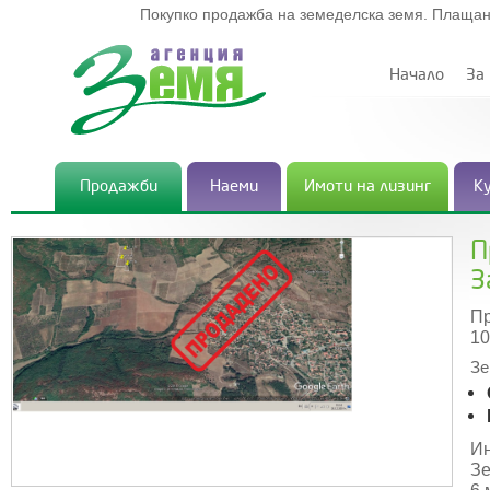
Покупко продажба на земеделска земя. Плащан
Начало
За
Продажби
Наеми
Имоти на лизинг
К
П
З
Пр
10
Зе
Ин
Зе