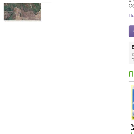
6,
Об
По
Т
г
П
П
Ст
3.