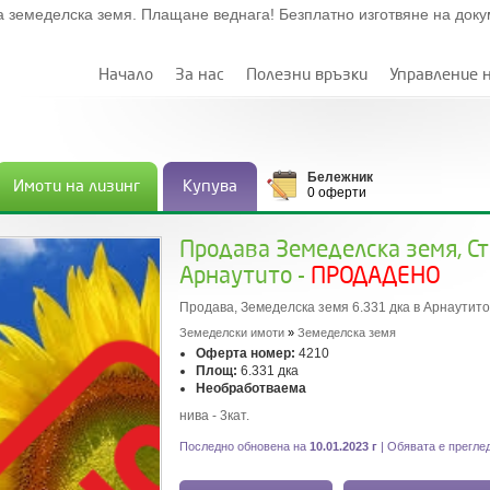
а земеделска земя. Плащане веднага! Безплатно изготвяне на док
Начало
За нас
Полезни връзки
Управление 
Бележник
Имоти на лизинг
Купува
0 оферти
Продава Земеделска земя, Ст
Арнаутито -
ПРОДАДЕНО
Продава, Земеделска земя 6.331 дка в Арнаутито
Земеделски имоти
»
Земеделска земя
Оферта номер:
4210
Площ:
6.331 дка
Необработваема
нива - 3кат.
Последно обновена на
10.01.2023 г
| Обявата е прегле