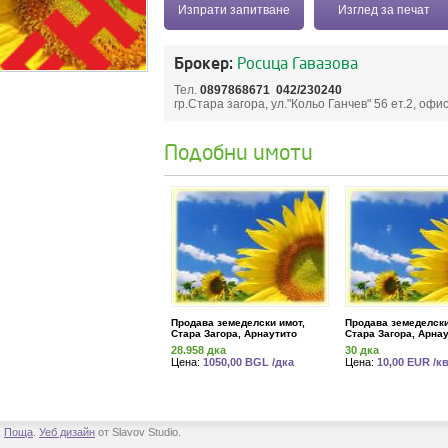
Изпрати запитване
Изглед за печат
Брокер:
Росица Гавазова
Тел.
0897868671
042/230240
гр.Стара загора, ул."Кольо Ганчев" 56 ет.2, офис
Подобни имоти
Продава земеделски имот,
Продава земеделски
Стара Загора, Арнаутито
Стара Загора, Арна
28.958 дка
30 дка
Цена:
1050,00 BGL /дка
Цена:
10,00 EUR /к
.
Поща
.
Уеб дизайн
от Slavov Studio.