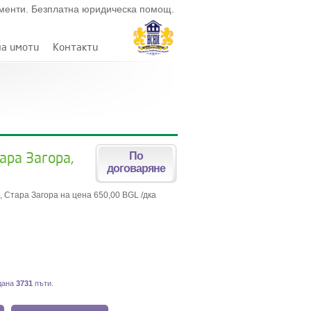
ументи. Безплатна юридическа помощ.
на имоти
Контакти
ара Загора,
По
договаряне
, Стара Загора на цена 650,00 BGL /дка
дана
3731
пъти.