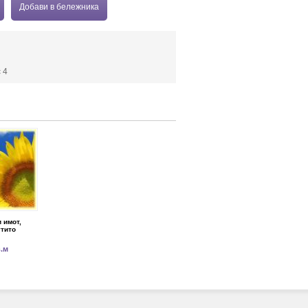
Добави в бележника
 4
 имот,
утито
в.м