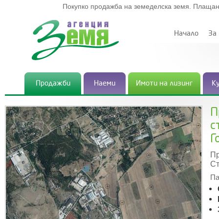
Покупко продажба на земеделска земя. Плащан
Начало
За
Продажби
Наеми
Имоти на лизинг
К
П
с
Г
Пр
Ст
Па