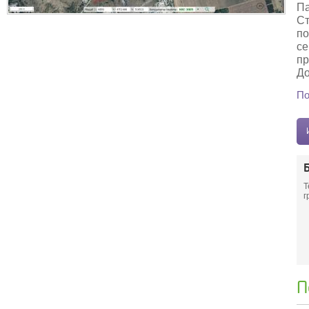
Па
Ст
по
се
пр
До
По
Т
г
П