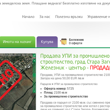
а земеделска земя. Плащане веднага! Безплатно изготвяне на док
Начало
За нас
Полезни връзки
Управление 
Бележник
Имоти на лизинг
Купува
0 оферти
Продава УПИ за промишлено
строителство, град Стара Заг
Железник - център -
ПРОДАД
Продава, УПИ за промишлено строителство 2100 
Загора на цена 50,00 EUR /кв.м
Парцели
»
УПИ за промишлено строителство
Оферта номер:
5725
Площ:
2100 кв.м
За промишлено строителство
Продава се парцел от 2100 кв.м. със сменено п
за промишлено строителство или хотел с рестор
лице на главният път Стара Загора- Богомилово.