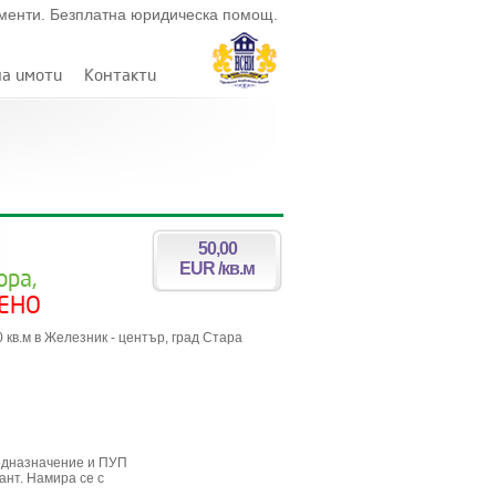
ументи. Безплатна юридическа помощ.
на имоти
Контакти
50,00
EUR /кв.м
ора,
ЕНО
кв.м в Железник - център, град Стара
редназначение и ПУП
ант. Намира се с