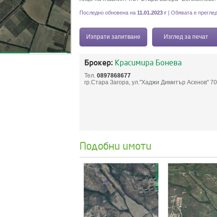
Последно обновена на
11.01.2023 г
| Обявата е прегле
Изпрати запитване
Изглед за печат
Брокер:
Красимира Бонева
Тел.
0897868677
гр.Стара Загора, ул."Хаджи Димитър Асенов" 70,
Подобни имоти