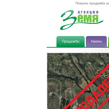
Покупко продажба н
Продажби
Наеми