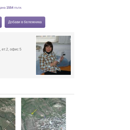
дана
1554
пъти.
Добави в бележника
 ет.2, офис 5