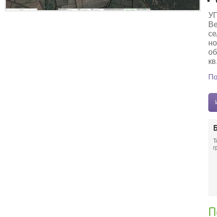
УП
Ве
се
но
об
кв
По
Т
г
П