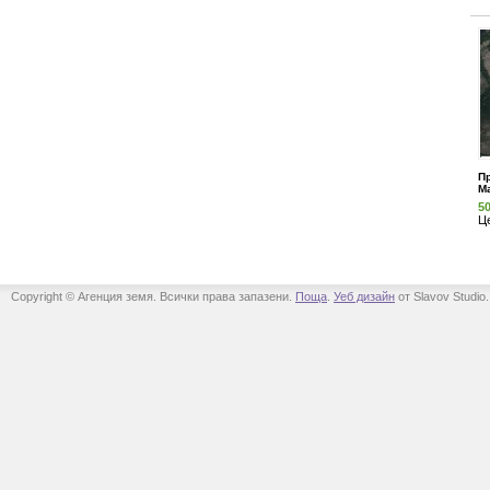
Пр
М
5
Ц
Copyright © Агенция земя. Всички права запазени.
Поща
.
Уеб дизайн
от Slavov Studio.