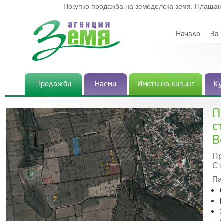
Покупко продажба на земеделска земя. Плащан
Начало
За
Продажби
Наеми
Имоти на лизинг
К
П
с
В
Пр
Ст
Па