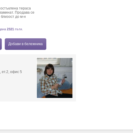
 остъклена тераса
ламинат. Продава се
 близост до м-н
дана
2321
пъти.
Добави в бележника
 ет.2, офис 5