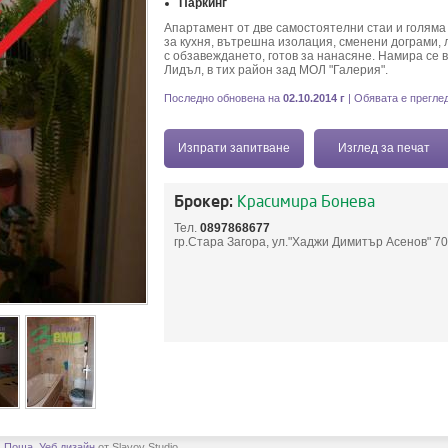
Паркинг
Апартамент от две самостоятелни стаи и голяма
за кухня, вътрешна изолация, сменени дограми, 
с обзавеждането, готов за нанасяне. Намира се в
Лидъл, в тих район зад МОЛ "Галерия".
Последно обновена на
02.10.2014 г
| Обявата е прегле
Изпрати запитване
Изглед за печат
Брокер:
Красимира Бонева
Тел.
0897868677
гр.Стара Загора, ул."Хаджи Димитър Асенов" 70,
.
Поща
.
Уеб дизайн
от Slavov Studio.