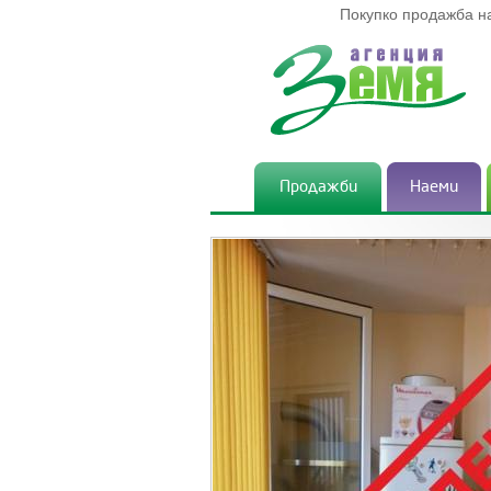
Покупко продажба н
Продажби
Наеми