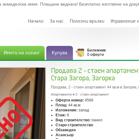
а земеделска земя. Плащане веднага! Безплатно изготвяне на док
Начало
За нас
Полезни връзки
Управление 
Бележник
Имоти на лизинг
Купува
0 оферти
Продава 2 - стаен апартамент
Стара Загора, Загорка
Продава, 2 - стаен апартамент 44 кв.м в Загорка
Апартаменти
»
2 - стаен апартамент
Оферта номер:
4566
Площ:
44 кв.м
Изложение:
запад
Етаж:
6
Вид строителство:
панел
Старо строителство
Обзаведен
Асансьор